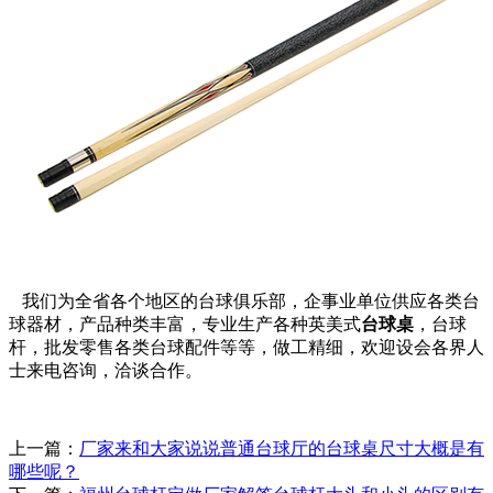
我们为全省各个地区的台球俱乐部，企事业单位供应各类台
球器材，产品种类丰富，专业生产各种英美式
台球桌
，台球
杆，批发零售各类台球配件等等，做工精细，欢迎设会各界人
士来电咨询，洽谈合作。
上一篇：
厂家来和大家说说普通台球厅的台球桌尺寸大概是有
哪些呢？