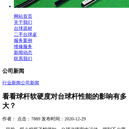
网站首页
关于我们
台球器材
二手台球桌
服务案例
维修服务
新闻动态
联系我们
公司新闻
行业新闻
公司新闻
看看球杆软硬度对台球杆性能的影响有多
大？
作者： 点击：7889 发布时间：2020-12-29