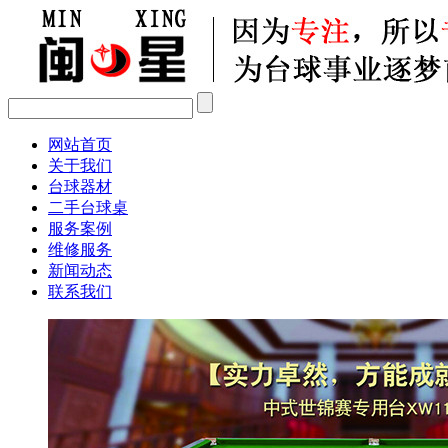
网站首页
关于我们
台球器材
二手台球桌
服务案例
维修服务
新闻动态
联系我们